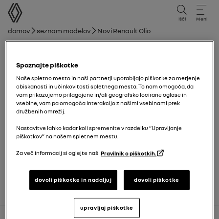
uporabniški priročnik
išči
Meni
Drobtina
Domov
Seznam modelov
Novi Renault Clio
Novi Renault Clio
Spoznajte piškotke
12/01/2026
do danes
Naše spletno mesto in naši partnerji uporabljajo piškotke za merjenje
obiskanosti in učinkovitosti spletnega mesta. To nam omogoča, da
vam prikazujemo prilagojene in/ali geografsko locirane oglase in
vsebine, vam pa omogoča interakcijo z našimi vsebinami prek
Raziskaj
Navodilo
Svetila za opozorilo
vodnik v PDF
iskanje
družbenih omrežij.
Dodaj med priljubljene
Deljenje
Nastavitve lahko kadar koli spremenite v razdelku “Upravljanje
piškotkov” na našem spletnem mestu.
Za več informacij si oglejte naš
Pravilnik o piškotkih.
Prenesi PDF
dovoli piškotke in nadaljuj
dovoli piškotke
upravljaj piškotke
nazaj na vrh