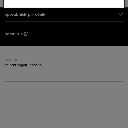
Noga
uporabniški priročniki
Renault.si
Footer_2
cookies
splošni pogoji uporabe