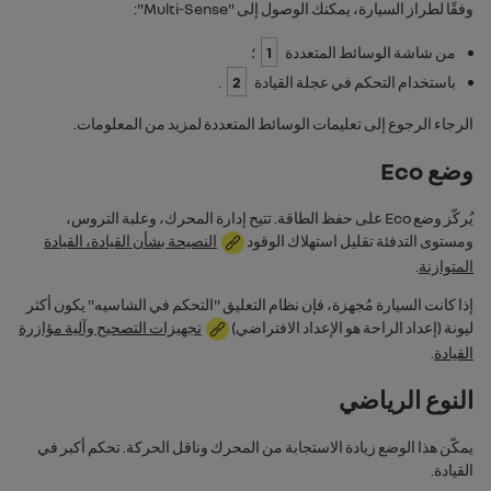
وفقًا لطراز السيارة، يمكنك الوصول إلى "
Multi-Sense
":
من شاشة الوسائط المتعددة
1
؛
باستخدام التحكم في عجلة القيادة
2
.
الرجاء الرجوع إلى تعليمات الوسائط المتعددة لمزيد من المعلومات.
وضع Eco
يُركّز وضع
Eco
على حفظ الطاقة. تتيح إدارة المحرك، وعلبة التروس،
ومستوى التدفئة تقليل استهلاك الوقود
النصيحة بشأن القيادة، القيادة
المتوازنة
.
إذا كانت السيارة مُجهزة، فإن نظام التعليق "‏‫التحكم في الشاسيه" يكون أكثر
ليونة (إعداد الراحة هو الإعداد الافتراضي)
تجهيزات التصحيح وآلية مؤازرة
القيادة
.
النوع الرياضي
يمكّن هذا الوضع زيادة الاستجابة من المحرك وناقل الحركة. تحكم أكبر في
القيادة.