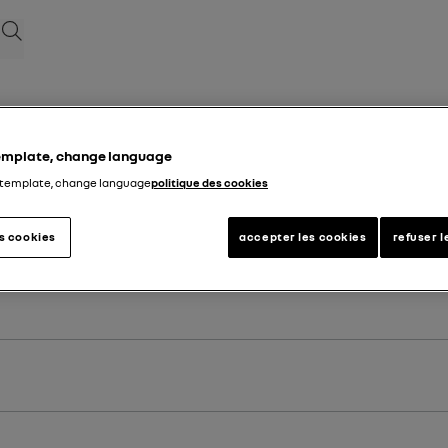
بحث
template, change language
 template, change language
politique des cookies
es cookies
accepter les cookies
refuser l