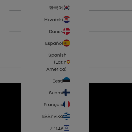
한국어
Hrvatski
Dansk
Español
Spanish
(Latin
America)
Eesti
Suomi
Français
Ελληνικά
עברית