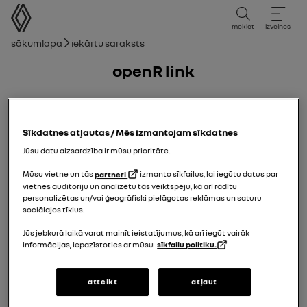
lietotāja rokasgrāmata
meklēt
izvēlnes
navigācijas ceļš
Sākumlapa
Iekārtu saraksts
openR link
25/08/2025
līdz šodien
Sīkdatnes atļautas / Mēs izmantojam sīkdatnes
Jūsu datu aizsardzība ir mūsu prioritāte.
Mūsu vietne un tās
partneri
izmanto sīkfailus, lai iegūtu datus par
vietnes auditoriju un analizētu tās veiktspēju, kā arī rādītu
personalizētas un/vai ģeogrāfiski pielāgotas reklāmas un saturu
sociālajos tīklus.
Jūs jebkurā laikā varat mainīt ieistatījumus, kā arī iegūt vairāk
informācijas, iepazīstoties ar mūsu
sīkfailu politiku.
atteikt
atļaut