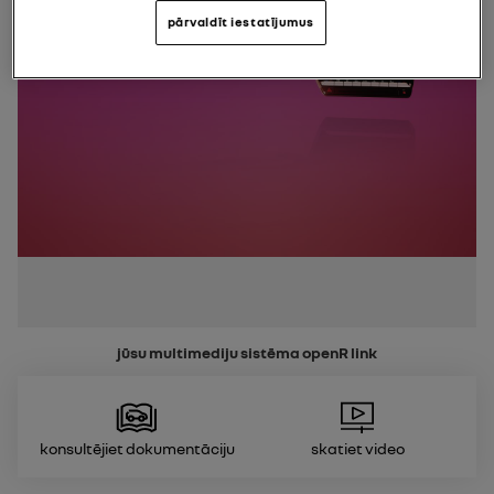
pārvaldīt iestatījumus
jūsu multimediju sistēma
openR link
Konsultējiet dokumentāciju
Skatiet video