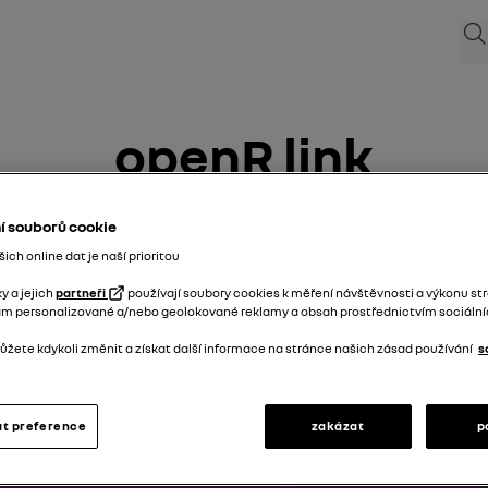
Hle
openR link
25/08/2025
do dnes
í souborů cookie
ch online dat je naší prioritou
y a jejich
partneři
používají soubory cookies k měření návštěvnosti a výkonu st
ám personalizované a/nebo geolokované reklamy a obsah prostřednictvím sociálních
žete kdykoli změnit a získat další informace na stránce našich zásad používání
s
t preference
zakázat
p