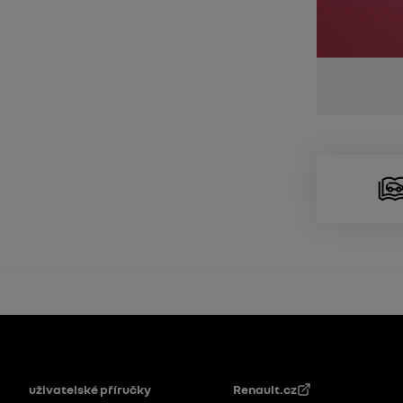
Patička
uživatelské příručky
Renault.cz