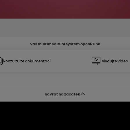
váš multimediální systém
openR link
Konzultujte dokumentaci
Sledujte videa
návrat na začátek