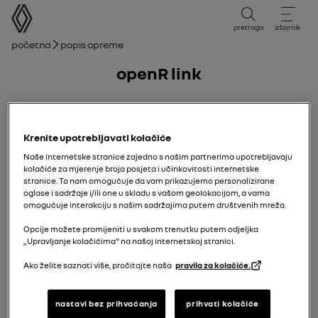
korisnički priručnik
pretraga
izbornik
mrvice
Početna
Popis opreme
openR link
25/08/2025
do danas
Krenite upotrebljavati kolačiće
Naše internetske stranice zajedno s našim partnerima upotrebljavaju
kolačiće za mjerenje broja posjeta i učinkovitosti internetske
stranice. To nam omogućuje da vam prikazujemo personalizirane
oglase i sadržaje i/ili one u skladu s vašom geolokacijom, a vama
omogućuje interakciju s našim sadržajima putem društvenih mreža.
Opcije možete promijeniti u svakom trenutku putem odjeljka
„Upravljanje kolačićima” na našoj internetskoj stranici.
Ako želite saznati više, pročitajte naša
pravila za kolačiće.
nastavi bez prihvaćanja
prihvati kolačiće