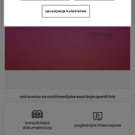
upravljanje kolačićima
vaš sustav za multimedijske sadržaje
openR link
Konzultirajte
Pogledajte video zapise
dokumentaciju