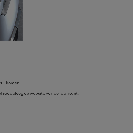
NI
" komen.
 of raadpleeg de website van de fabrikant.