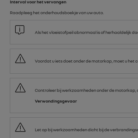
Interval voor het vervangen
Raadpleeg het onderhoudsboekje van uw auto.
Als het vloeistofpeil abnormaal is of herhaaldelijk d
Voordat u iets doet onder de motorkap, moet u het 
Controleer bij werkzaamheden onder de motorkap, of 
Verwondingsgevaar
Let op bij werkzaamheden dicht bij de verbrandings