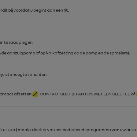
 dit bij voordat u begint aan een rit.
an te raadplegen.
n de aanzuigpomp of op kalkafzetting op de pomp en de sproeiers).
uiste hoogte te richten.
contact afzetten
CONTACTSLOT BIJ AUTO'S MET EEN SLEUTEL.
of
toffilter, etc.) maakt deel uit van het onderhoudsprogramma van uw auto.