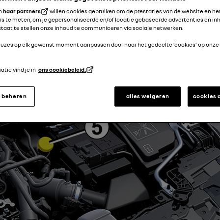
en
haar partners
willen cookies gebruiken om de prestaties van de website en he
s te meten, om je gepersonaliseerde en/of locatie gebaseerde advertenties en inh
 staat te stellen onze inhoud te communiceren via sociale netwerken.
keuzes op elk gewenst moment aanpassen door naar het gedeelte ‘cookies’ op onze
tie vind je in
ons cookiebeleid.
s beheren
alles weigeren
cookies 