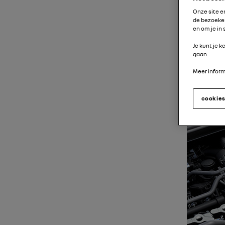
Onze site 
de bezoeker
en om je in
Je kunt je 
gaan.
Meer informa
cookie