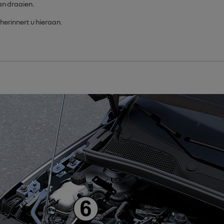
n draaien.
herinnert u hieraan.