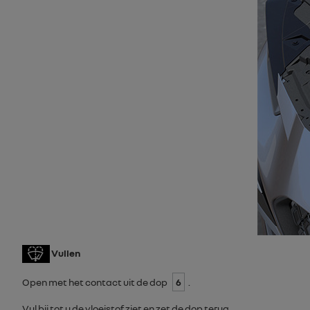
Vullen
Open met het contact uit de dop
6
.
Vul bij tot u de vloeistof ziet en zet de dop terug.