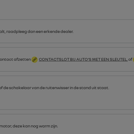
aalt, raadpleeg dan een erkende dealer.
contact afzetten
CONTACTSLOT BIJ AUTO'S MET EEN SLEUTEL.
of
de schakelaar van de ruitenwisser in de stand uit staat.
motor; deze kan nog warm zijn.