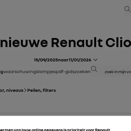
Zoe
nieuwe Renault Cli
15/09/2025
naar
11/01/2026
Zoeken
ig
Waarschuwingslampjes
pdf-gids
zoeken
r, niveaus
Peilen, filters
ermen van jouw online gegevens is prioriteit voor Renault