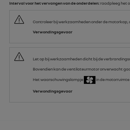
Interval voor het vervangen van de onderdelen:
raadpleeg het 
Controleer bij werkzaamheden onder de motorkap, of 
Verwondingsgevaar
Let op bij werkzaamheden dicht bij de verbrandings
Bovendien kan de ventilateurmotor onverwacht gaa
Het waarschuwingslampje
in de motorruimte 
Verwondingsgevaar