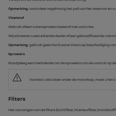
Opmerking:
controleer regelmatig het peil van het reservoir en vul
Vloeistof
Gebruik alleen ruitensproeiervloeistof met antivries.
Wij adviseren u een erkende dealer of een gekwalificeerde vakm
Opmerking:
gebruik geen hard water (risico op beschadiging va
Sproeiers
Raadpleeg een merkdealer om de sproeiers van de voorruit op de j
Voordat u iets doet onder de motorkap, moet u het 
Filters
Het vervangen van de filters (luchtfilter, interieurfilter, brands