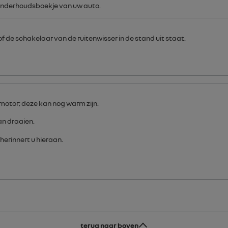
onderhoudsboekje van uw auto.
de schakelaar van de ruitenwisser in de stand uit staat.
motor; deze kan nog warm zijn.
n draaien.
herinnert u hieraan.
terug naar boven