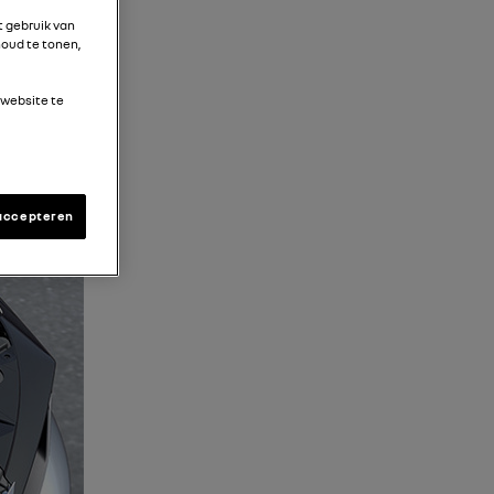
t gebruik van
oud te tonen,
 website te
accepteren