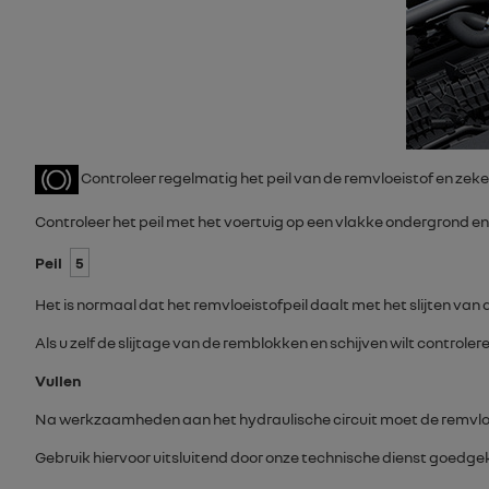
Controleer regelmatig het peil van de remvloeistof en zeker
Controleer het peil met het voertuig op een vlakke ondergrond e
Peil
5
Het is normaal dat het remvloeistofpeil daalt met het slijten v
Als u zelf de slijtage van de remblokken en schijven wilt contro
Vullen
Na werkzaamheden aan het hydraulische circuit moet de remvlo
Gebruik hiervoor uitsluitend door onze technische dienst goedge