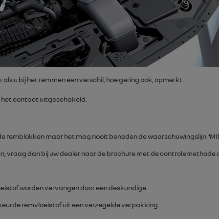
 als u bij het remmen een verschil, hoe gering ook, opmerkt.
n het contact uitgeschakeld.
an de remblokken maar het mag nooit beneden de waarschuwingslijn "
MI
leren, vraag dan bij uw dealer naar de brochure met de controlemethode
eistof worden vervangen door een deskundige.
keurde remvloeistof uit een verzegelde verpakking.