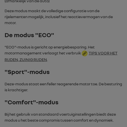
(afhankelijk van de auto)
Deze modus maakt de volledige configuratie van de
rijelementen mogelijk, inclusief het reactievermogen van de
motor.
De modus "
ECO
"
"
ECO
"-modus is gericht op energiebesparing. Het
motormanagement verlaagt het verbruik
TIPS VOOR HET
RIJDEN, ZUINIG RIJDEN
.
"
Sport
"-modus
Deze-modus staat een feller reagerende motor toe. De besturing
is krachtiger.
"
Comfort
"-modus
Bij het gebruik van standaard voertuiginstellingen biedt deze
modus u het beste compromis tussen comfort en dynamiek.