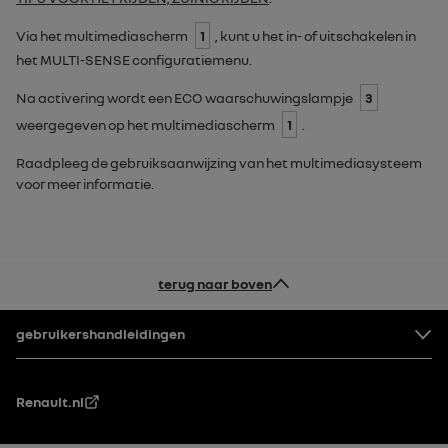
Via het multimediascherm
1
, kunt u het in- of uitschakelen in
het
MULTI-SENSE
configuratiemenu.
Na activering wordt een
ECO
waarschuwingslampje
3
weergegeven op het multimediascherm
1
.
Raadpleeg de gebruiksaanwijzing van het multimediasysteem
voor meer informatie.
terug naar boven
Voettekst
gebruikershandleidingen
Renault.nl