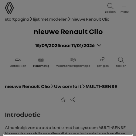
Gebruikershandleiding
zoeken
menu
broodkruimelnavigatie
Startpagina
Lijst met modellen
nieuwe Renault Clio
nieuwe Renault Clio
15/09/2025
naar
11/01/2026
Ontdekken
Handmatig
Waarschuwingslampjes
pdf-gids
zoeken
nieuwe Renault Clio
Uw comfort
MULTI-SENSE
Toevoegen aan favorieten
Delen
Introductie
Afhankelijk van de auto kunt u met het systeem
MULTI-SENSE
kiezen uit verschillende rijmodi die van invloed zijn op het rijden,