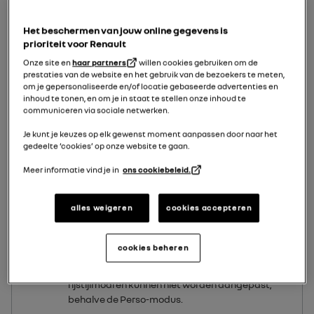
de omgevingsverlichting, het comfort en de rijpositie:
Het beschermen van jouw online gegevens is
alle modi zijn voorgeconfigureerd en kunnen worden
prioriteit voor Renault
aangepast (sfeerverlichting, enz.);
Onze site en
haar partners
willen cookies gebruiken om de
de modus
Perso
kan worden aangepast.
prestaties van de website en het gebruik van de bezoekers te meten,
om je gepersonaliseerde en/of locatie gebaseerde advertenties en
De rijstijlmodi regelen:
inhoud te tonen, en om je in staat te stellen onze inhoud te
communiceren via sociale netwerken.
stuurkracht;
het elektronisch stabiliteitsprogramma;
Je kunt je keuzes op elk gewenst moment aanpassen door naar het
reageren van de motor.
gedeelte ‘cookies’ op onze website te gaan.
Zij zijn eveneens van invloed op:
Meer informatie vind je in
ons cookiebeleid.
de verlichting in het interieur en op het instrumentenpaneel;
alles weigeren
cookies accepteren
de presentatie van het instrumentenpaneel en het
multimediascherm.
cookies beheren
Motorinstellingen zijn specifiek voor elk van de
rijstijlmodi en kunnen niet worden aangepast,
behalve de
Perso
-modus.