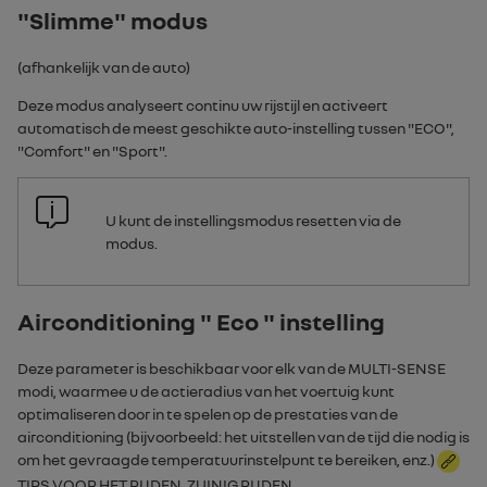
"Slimme" modus
(afhankelijk van de auto)
Deze modus analyseert continu uw rijstijl en activeert
automatisch de meest geschikte auto-instelling tussen "
ECO
",
"
Comfort
" en "
Sport
".
U kunt de instellingsmodus resetten via de
modus.
Airconditioning " Eco " instelling
Deze parameter is beschikbaar voor elk van de
MULTI-SENSE
modi, waarmee u de actieradius van het voertuig kunt
optimaliseren door in te spelen op de prestaties van de
airconditioning (bijvoorbeeld: het uitstellen van de tijd die nodig is
om het gevraagde temperatuurinstelpunt te bereiken, enz.)
TIPS VOOR HET RIJDEN, ZUINIG RIJDEN
.