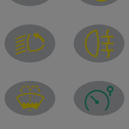
Предупредителен инд
Предупредителен индикатор за неизправност на „Adapt
Индикатор за заднит
Индикатор на огран
Предупредителен индикатор за ниско ниво на течнос