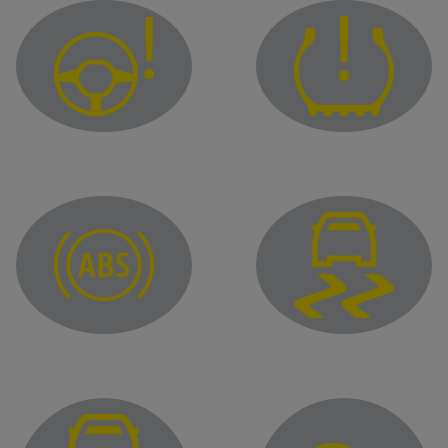
Индикатор на променливия сервоусилвател
Предупредителен ин
Индикатор на системата, предотвратяваща блокира
Предупредителен инд