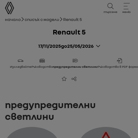
Ръководство за потребителя
търсене
меню
Навигационен път
Начало
Списък с модели
Renault 5
Renault 5
17/11/2025
до
25/05/2026
Изследвайте
Ръководство
предупредителни светлини
Ръководство в PDF форм
Добави към любими
Сподели
предупредителни
светлини