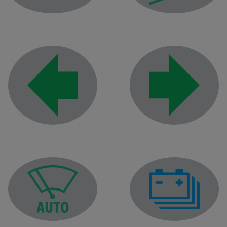
Индикатор на габаритните светлини
Индикатор за къси с
Индикатор за деснит
Индикатор за левия мигач
Предупредителен ин
Предупредителен индикатор за функцията „Автомат