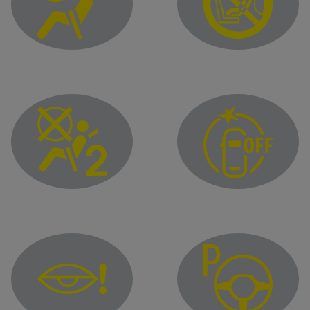
Предупредителен светлинен индикатор за неизправно
Въздушната възглав
Въздушната възглавница за пътника е ИЗКЛЮЧЕНА
Предупредителен инд
Предупредителна светлина за умора или невнимание н