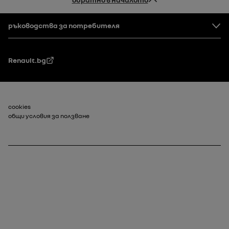
Долен колонтитул
ръководства за потребителя
Renault.bg
Долен колонтитул_2
cookies
общи условия за ползване