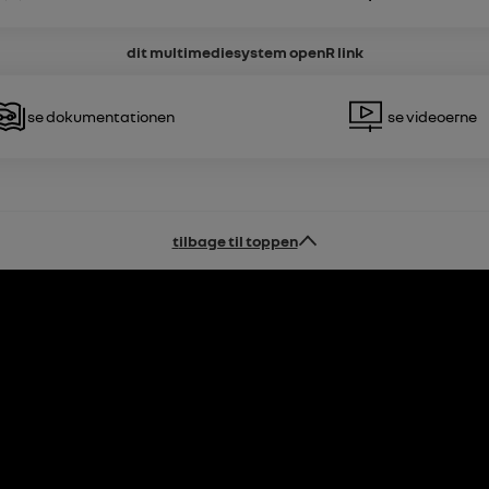
dit multimediesystem
openR link
Se dokumentationen
Se videoerne
tilbage til toppen