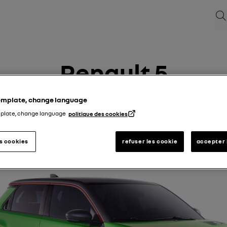
søg
Renault 5
template, change language
14/04/2025
til
16/11/2025
mplate, change language
politique des cookies
es cookies
refuser les cookie
accepter 