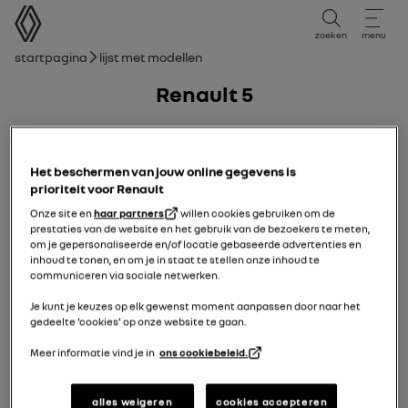
Gebruikershandleiding
zoeken
menu
broodkruimelnavigatie
Startpagina
Lijst met modellen
Renault 5
14/04/2025
naar
16/11/2025
Het beschermen van jouw online gegevens is
prioriteit voor Renault
Onze site en
haar partners
willen cookies gebruiken om de
prestaties van de website en het gebruik van de bezoekers te meten,
om je gepersonaliseerde en/of locatie gebaseerde advertenties en
inhoud te tonen, en om je in staat te stellen onze inhoud te
communiceren via sociale netwerken.
Je kunt je keuzes op elk gewenst moment aanpassen door naar het
gedeelte ‘cookies’ op onze website te gaan.
Meer informatie vind je in
ons cookiebeleid.
alles weigeren
cookies accepteren