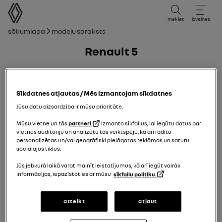
lietotāja rokasgrāmata
meklēt
izvēlnes
navigācijas ceļš
Sākumlapa
Modeļu saraksts
Renault 5
14/04/2025
līdz
16/11/2025
Sīkdatnes atļautas / Mēs izmantojam sīkdatnes
Jūsu datu aizsardzība ir mūsu prioritāte.
Mūsu vietne un tās
partneri
izmanto sīkfailus, lai iegūtu datus par
vietnes auditoriju un analizētu tās veiktspēju, kā arī rādītu
personalizētas un/vai ģeogrāfiski pielāgotas reklāmas un saturu
sociālajos tīklus.
Jūs jebkurā laikā varat mainīt ieistatījumus, kā arī iegūt vairāk
informācijas, iepazīstoties ar mūsu
sīkfailu politiku.
atteikt
atļaut