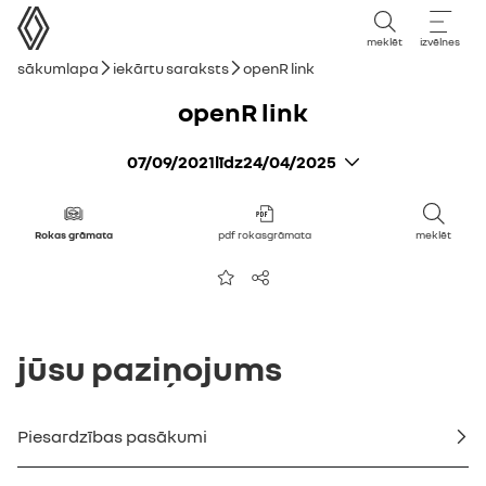
lietotāja rokasgrāmata
meklēt
izvēlnes
navigācijas ceļš
Sākumlapa
Iekārtu saraksts
openR link
openR link
07/09/2021
līdz
24/04/2025
Rokas grāmata
pdf rokasgrāmata
meklēt
Pievienot izvēlēto sarakstam
Kopīgot
Jūsu paziņojums
Piesardzības pasākumi