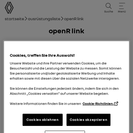
Benutzerhandbuch
Suche
Menü
Breadcrumb
Startseite
Ausrüstungsliste
openR link
openR link
07/09/2021
zu
24/04/2025
Cookies, treffen Sie Ihre Auswahl!
Unsere Website und ihre Partner verwenden Cookies, um die
Handbuch
pdf-Anleitung
suche
Besucherzahl und die Leistung der Website zu messen. Somit können
Sie personalisierte und/oder geolokalisierte Werbung und Inhalte
Zu den Favoriten hinzufügen
Teilen
erhalten sowie mit diesen über die sozialen Netzwerke interagieren.
Sie können die Einstellungen jederzeit ändern, indem Sie sich in den
Abschnitt „Cookies verwalten“ auf unserer Website begeben.
Ihre Mitteilung
Weitere Informationen finden Sie in unseren
Cookie-Richtlinien.
Vorsichtsmaßnahmen
Cookies ablehnen
Cookies akzeptieren