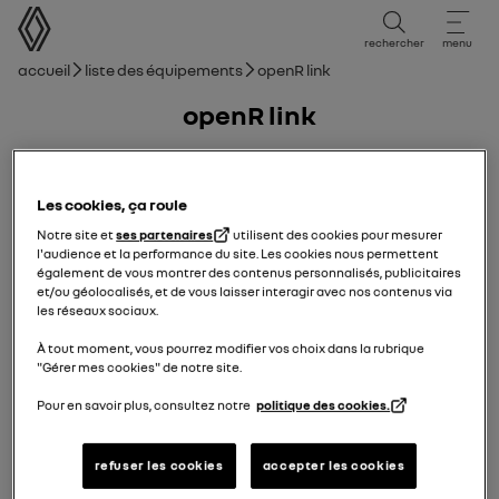
Manuel d'utilisation
rechercher
menu
Fil d'ariane
Accueil
Liste des équipements
openR link
openR link
07/09/2021
à
24/04/2025
Les cookies, ça roule
Notre site et
ses partenaires
utilisent des cookies pour mesurer
Manuel
guide PDF
rechercher
l'audience et la performance du site. Les cookies nous permettent
également de vous montrer des contenus personnalisés, publicitaires
Ajouter aux favoris
Partager
et/ou géolocalisés, et de vous laisser interagir avec nos contenus via
les réseaux sociaux.
À tout moment, vous pourrez modifier vos choix dans la rubrique
votre notice
"Gérer mes cookies" de notre site.
Pour en savoir plus, consultez notre
politique des cookies.
Précautions d’utilisation
refuser les cookies
accepter les cookies