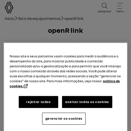
manual do usuário
pesquisar
menu
Trilha de navegação
Início
Lista de equipamentos
openR link
openR link
07/09/2021
para
24/04/2025
Nosso site e seus parceiros usam cookies para medir a audiência e o
desempenho do site, para mostrar publicidade e conteúdo
Manual
guia em PDF
pesquisar
personalizado e/ou a geolocalização e para permitir que você interaja
com o nosso conteúdo através das redes sociais. Você pode alterar
suas escolhas a qualquer momento, acessando a seção "gerenciar os
Adicionar aos favoritos
Compartilhar
cookies" de nosso site. Para mais informações, veja nossa
política de
cookies.
Seu aviso
rejeitar todos
aceitar todos os cookies
User precautions
gerenciar os cookies