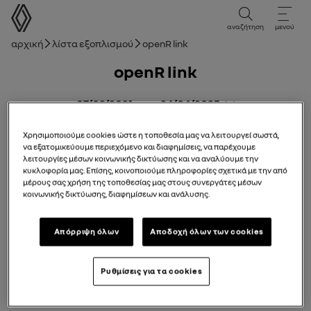
Εγχειρίδιο χρήστη
αναζήτηση
μενού
Ναυσιπλοϊκή γραμμή
Αρχική
Λίστα εξοπλισμού
openR link
openR link
07/09/2021
προς
24/04/2025
Χρησιμοποιούμε cookies ώστε η τοποθεσία μας να λειτουργεί σωστά,
να εξατομικεύουμε περιεχόμενο και διαφημίσεις, να παρέχουμε
Εγχειρίδιο
Οδηγός PDF
Αναζήτηση
λειτουργίες μέσων κοινωνικής δικτύωσης και να αναλύουμε την
κυκλοφορία μας. Επίσης, κοινοποιούμε πληροφορίες σχετικά με την από
Προσθήκη στα αγαπημένα
Κοινή χρήση
μέρους σας χρήση της τοποθεσίας μας στους συνεργάτες μέσων
κοινωνικής δικτύωσης, διαφημίσεων και ανάλυσης.
Η ειδοποίηση σας
Απόρριψη όλων
Αποδοχή όλων των cookies
Ρυθμίσεις για τα cookies
Προφυλάξεις κατά τη χρήση