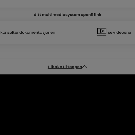
ditt multimediasystem
openR link
Konsulter dokumentasjonen
Se videoene
tilbake til toppen