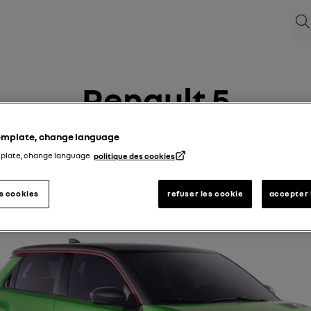
Sø
Renault 5
template, change language
14/04/2025
til
16/11/2025
mplate, change language
politique des cookies
es cookies
refuser les cookie
accepter 