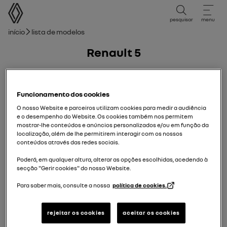
Manual do Utilizador
pesquisar
menu
Caminho de navegação
Início
Lista de modelos
Renault 5
14/04/2025
para
16/11/2025
Funcionamento dos cookies
O nosso Website e parceiros utilizam cookies para medir a audiência
e o desempenho do Website. Os cookies também nos permitem
mostrar-lhe conteúdos e anúncios personalizados e/ou em função da
localização, além de lhe permitirem interagir com os nossos
conteúdos através das redes sociais.
Poderá, em qualquer altura, alterar as opções escolhidas, acedendo à
secção "Gerir cookies" do nosso Website.
Para saber mais, consulte a nossa
política de cookies.
rejeitar os cookies
aceitar os cookies