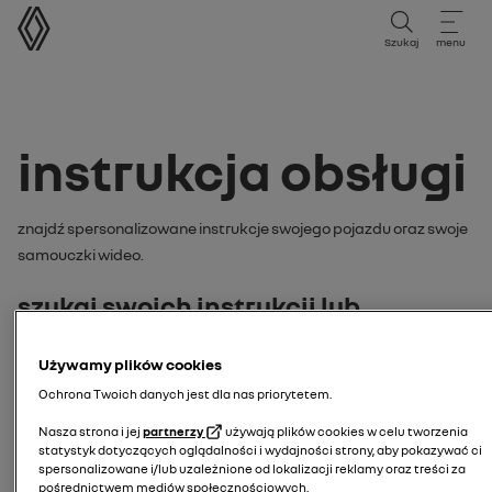
instrukcja obsługi
Szukaj
menu
instrukcja obsługi
Znajdź spersonalizowane instrukcje swojego pojazdu oraz swoje
samouczki wideo.
szukaj swoich instrukcji lub
samouczka wideo według:
Używamy plików cookies
model
Ochrona Twoich danych jest dla nas priorytetem.
Nasza strona i jej
partnerzy
używają plików cookies w celu tworzenia
wprowadź model swojego pojazdu
statystyk dotyczących oglądalności i wydajności strony, aby pokazywać ci
spersonalizowane i/lub uzależnione od lokalizacji reklamy oraz treści za
Wyszukaj model
tablica rejestracyjna
pośrednictwem mediów społecznościowych.