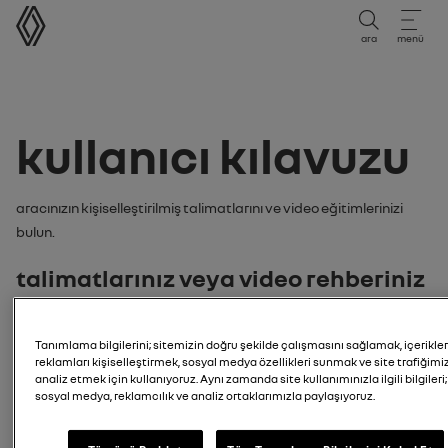
kullanıcı kılavuzu
ara
menü
kullanıcı kılavuzu
Aracınızın kişiselleştirilmiş talimatlarını ve video eğitimlerinizi
bulun.
Talimatlarınız veya video rehberiniz
aşağıdaki şekilde arayabilirsiniz:
Tanımlama bilgilerini; sitemizin doğru şekilde çalışmasını sağlamak, içerikler
model
reklamları kişiselleştirmek, sosyal medya özellikleri sunmak ve site trafiğimiz
analiz etmek için kullanıyoruz. Aynı zamanda site kullanımınızla ilgili bilgileri;
sosyal medya, reklamcılık ve analiz ortaklarımızla paylaşıyoruz.
araç modelinizi girin
Arama modeli
plaka