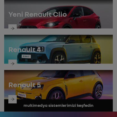
keşfedin
Yeni Renault Clio
kılavuzu
keşfedin
Renault 4
kılavuzu
keşfedin
Renault 5
kılavuzu
multimedya sistemlerimizi keşfedin
keşfedin