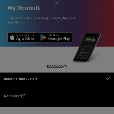
Kapat
My Renault
Dijital talimatlarınızı doğrudan My Renault
'inizde bulun
başa dön
Altbilgi
kullanıcı kılavuzları
Renault.tr