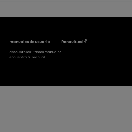
Pie de página
manuales de usuario
Renault.es
descubre los últimos manuales
encuentra tu manual
Pie de página_2