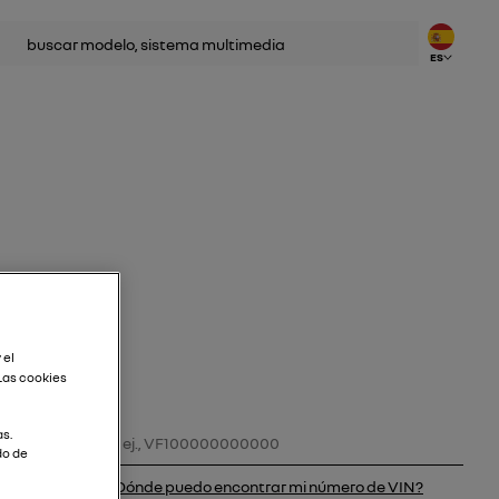
car
ES
 el
Las cookies
Número de VIN
as.
do de
¿Dónde puedo encontrar mi número de VIN?