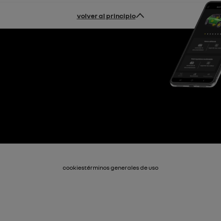
volver al principio
cookies
términos generales de uso