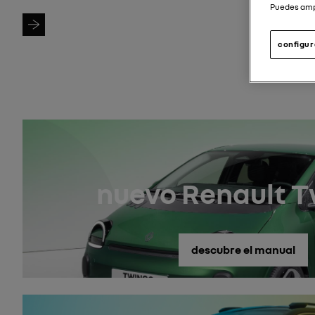
Puedes ampl
Buscar modelo
configur
nuevo Renault 
descubre el manual