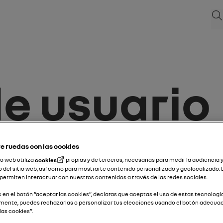
Bus
de usuario
e ruedas con las cookies
utoriales en video.
io web utiliza
cookies
propias y de terceros, necesarias para medir la audiencia y
or:
 del sitio web, así como para mostrarte contenido personalizado y geolocalizado. 
permiten interactuar con nuestros contenidos a través de las redes sociales.
matrícula
ic en el botón “aceptar las cookies”, declaras que aceptas el uso de estas tecnologí
mente, puedes rechazarlas o personalizar tus elecciones usando el botón adecua
las cookies”.
introduce tu matrícula