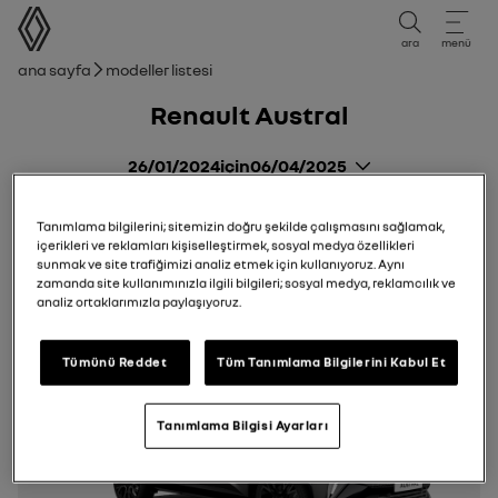
kullanıcı kılavuzu
ara
menü
Gezinti çubuğu
Ana sayfa
Modeller listesi
Renault Austral
26/01/2024
için
06/04/2025
Tanımlama bilgilerini; sitemizin doğru şekilde çalışmasını sağlamak,
içerikleri ve reklamları kişiselleştirmek, sosyal medya özellikleri
sunmak ve site trafiğimizi analiz etmek için kullanıyoruz. Aynı
zamanda site kullanımınızla ilgili bilgileri; sosyal medya, reklamcılık ve
analiz ortaklarımızla paylaşıyoruz.
Tümünü Reddet
Tüm Tanımlama Bilgilerini Kabul Et
Tanımlama Bilgisi Ayarları