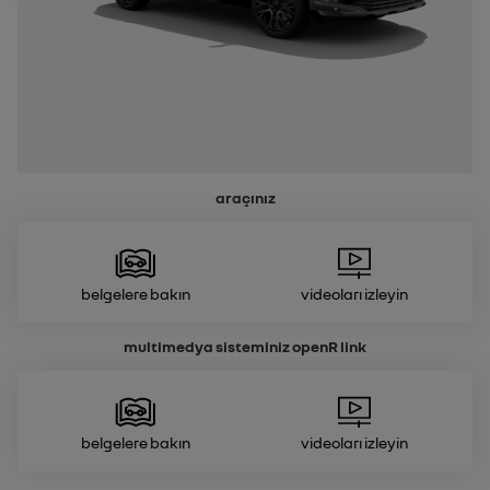
araçınız
belgelere bakın
Videoları izleyin
multimedya sisteminiz
openR link
belgelere bakın
Videoları izleyin