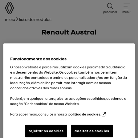
Manual do Utilizador
pesquisar
menu
Caminho de navegação
Início
Lista de modelos
Renault Austral
26/01/2024
para
06/04/2025
Funcionamento dos cookies
O nosso Website e parceiros utilizam cookies para medir a audiência
e o desempenho do Website. Os cookies também nos permitem
mostrar-lhe conteúdos e anúncios personalizados e/ou em função da
localização, além de lhe permitirem interagir com os nossos
conteúdos através das redes sociais.
Poderá, em qualquer altura, alterar as opções escolhidas, acedendo à
secção "Gerir cookies" do nosso Website.
Para saber mais, consulte a nossa
política de cookies.
rejeitar os cookies
aceitar os cookies