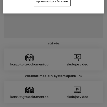
spravovat preference
váš vůz
Konzultujte dokumentaci
Sledujte videa
váš multimediální systém
openR link
Konzultujte dokumentaci
Sledujte videa