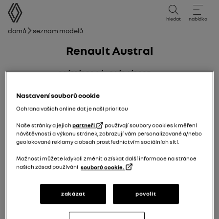
uživatelská příručka
hledat
nabídka
Drobečková navigace
Domů
Seznam modelů
Renault Austral
26/01/2024
do
06/04/2025
Nastavení souborů cookie
Ochrana vašich online dat je naší prioritou
Naše stránky a jejich
partneři
používají soubory cookies k měření
návštěvnosti a výkonu stránek, zobrazují vám personalizované a/nebo
geolokované reklamy a obsah prostřednictvím sociálních sítí.
Možnosti můžete kdykoli změnit a získat další informace na stránce
našich zásad používání
souborů cookie.
zakázat
povolit