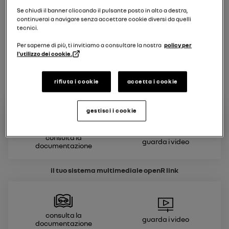
Se chiudi il banner cliccando il pulsante posto in alto a destra,
continuerai a navigare senza accettare cookie diversi da quelli
tecnici.
Per saperne di più, ti invitiamo a consultare la nostra
policy per
l'utilizzo dei cookie.
rifiuta i cookie
accetta i cookie
il tuo veicolo
gestisci i cookie
Consulta la
Guarda i video
documentazione
il tuo sistema multimediale
openR link
Consulta la
Guarda i video
documentazione