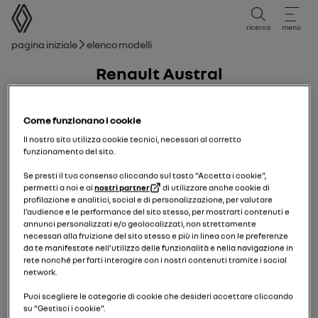
Manuale utente
ricerca
menù
Breadcrumb
pagina iniziale
Elenco modelli
Renault Austral
26/01/2024
a
06/04/2025
Come funzionano i cookie
Il nostro sito utilizza cookie tecnici, necessari al corretto
funzionamento del sito.
Se presti il tuo consenso cliccando sul tasto “Accetta i cookie”,
permetti a noi e ai
nostri partner
di utilizzare anche cookie di
profilazione e analitici, social e di personalizzazione, per valutare
l’audience e le performance del sito stesso, per mostrarti contenuti e
annunci personalizzati e/o geolocalizzati, non strettamente
necessari alla fruizione del sito stesso e più in linea con le preferenze
da te manifestate nell’utilizzo delle funzionalità e nella navigazione in
rete nonché per farti interagire con i nostri contenuti tramite i social
network.
Puoi scegliere le categorie di cookie che desideri accettare cliccando
su “Gestisci i cookie”.