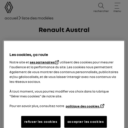
Manuel d'utilisation
rechercher
menu
Fil d'ariane
Accueil
Liste des modèles
Renault Austral
26/01/2024
à
06/04/2025
Les cookies, ça roule
Notre site et
ses partenaires
utilisent des cookies pour mesurer
l'audience et la performance du site. Les cookies nous permettent
également de vous montrer des contenus personnalisés, publicitaires
et/ou géolocalisés, et de vous laisser interagir avec nos contenus via
les réseaux sociaux.
À tout moment, vous pourrez modifier vos choix dans la rubrique
"Gérer mes cookies" de notre site.
Pour en savoir plus, consultez notre
politique des cookies.
refuser les cookies
accepter les cookies