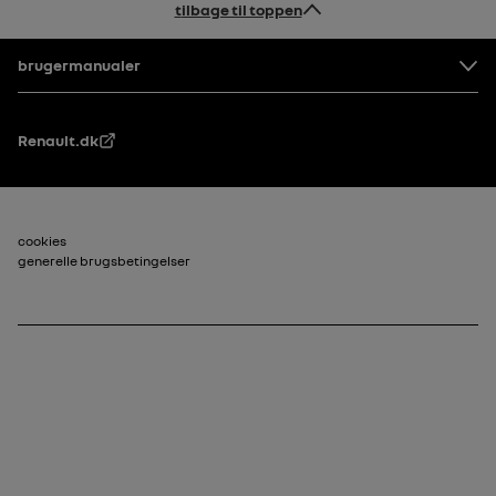
tilbage til toppen
Sidefod
brugermanualer
Renault.dk
Footer_2
cookies
generelle brugsbetingelser