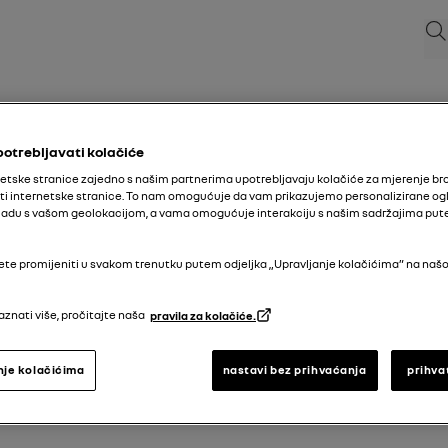
Pre
potrebljavati kolačiće
etske stranice zajedno s našim partnerima upotrebljavaju kolačiće za mjerenje bro
ti internetske stranice. To nam omogućuje da vam prikazujemo personalizirane ogl
 skladu s vašom geolokacijom, a vama omogućuje interakciju s našim sadržajima pu
 registriranja vašeg vozila.
te promijeniti u svakom trenutku putem odjeljka „Upravljanje kolačićima” na našo
aznati više, pročitajte naša
pravila za kolačiće.
nje kolačićima
nastavi bez prihvaćanja
prihva