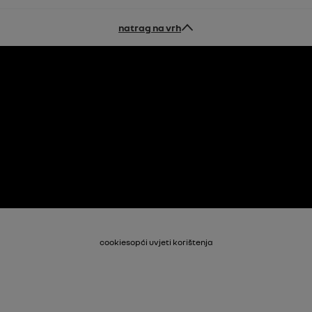
natrag na vrh
cookies
opći uvjeti korištenja