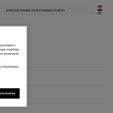
traživanje
HR
ja posjeta i
ase i sadržaje
tem društvenih
j internetskoj
ti kolačiće