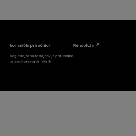
Podnožje
korisnički priručnici
Renault.hr
pogledajte naše najnovije priručnike
pronađite svoj priručnik
Footer_2