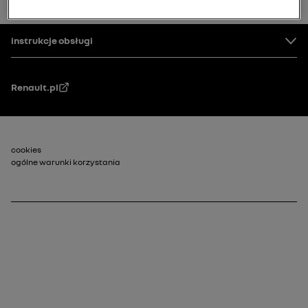
wróć na górę
Stopka
instrukcje obsługi
Renault.pl
Stopka_2
cookies
ogólne warunki korzystania