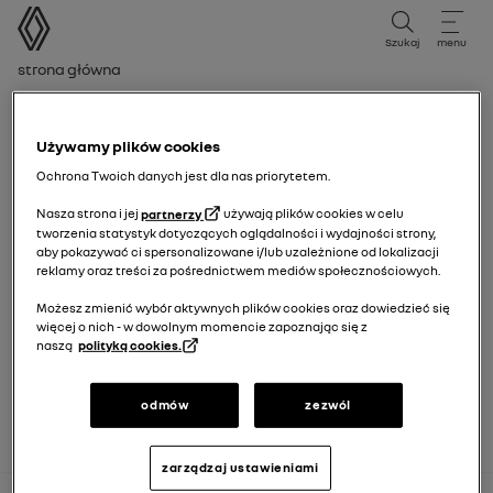
instrukcja obsługi
Szukaj
menu
Ścieżka nawigacji
Strona główna
Okres edycji
Okres wydania
Używamy plików cookies
Ochrona Twoich danych jest dla nas priorytetem.
Wybierz okres wydania odpowiadający dacie pierwszej
Nasza strona i jej
partnerzy
używają plików cookies w celu
rejestracji Twojego pojazdu.
tworzenia statystyk dotyczących oglądalności i wydajności strony,
aby pokazywać ci spersonalizowane i/lub uzależnione od lokalizacji
reklamy oraz treści za pośrednictwem mediów społecznościowych.
12/01/2026
do dzisiaj
Możesz zmienić wybór aktywnych plików cookies oraz dowiedzieć się
więcej o nich - w dowolnym momencie zapoznając się z
naszą
polityką cookies.
15/09/2025
do
11/01/2026
odmów
zezwól
zarządzaj ustawieniami