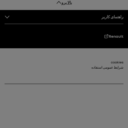
بالا برو
پاورقی
راهنمای کاربر
Renault
cookies
پاورقی_2
شرایط عمومی استفاده