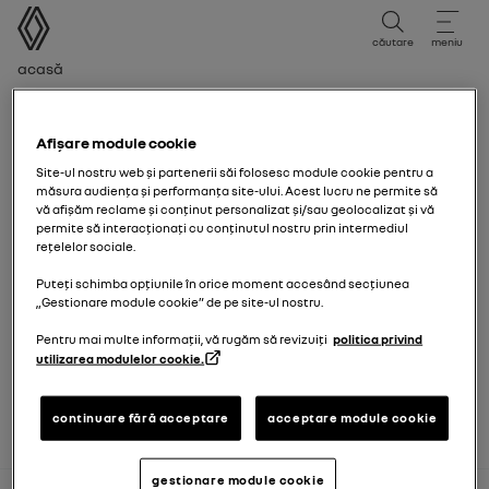
manual de utilizare
căutare
meniu
Cale de navigare
Acasă
Perioada de ediție
Perioada de ediție
Afișare module cookie
Site-ul nostru web și partenerii săi folosesc module cookie pentru a
măsura audiența și performanța site-ului. Acest lucru ne permite să
Selectați perioada de ediție corespunzătoare datei de
vă afișăm reclame și conținut personalizat și/sau geolocalizat și vă
înmatriculare inițială a vehiculului dvs.
permite să interacționați cu conținutul nostru prin intermediul
rețelelor sociale.
Puteți schimba opțiunile în orice moment accesând secțiunea
12/01/2026
către azi
„Gestionare module cookie” de pe site-ul nostru.
Pentru mai multe informații, vă rugăm să revizuiți
politica privind
utilizarea modulelor cookie.
15/09/2025
către
11/01/2026
continuare fără acceptare
acceptare module cookie
gestionare module cookie