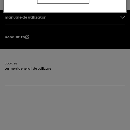
înapoi la început
Subsol
manuale de utilizator
Renault.ro
Subsol_2
cookies
termeni generali de utilizare