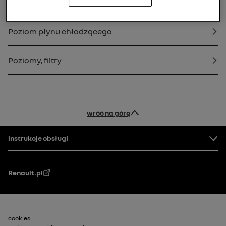
Poziom oleju w silniku
Poziom płynu chłodzącego
Poziomy, filtry
wróć na górę
Stopka
instrukcje obsługi
Renault.pl
Stopka_2
cookies