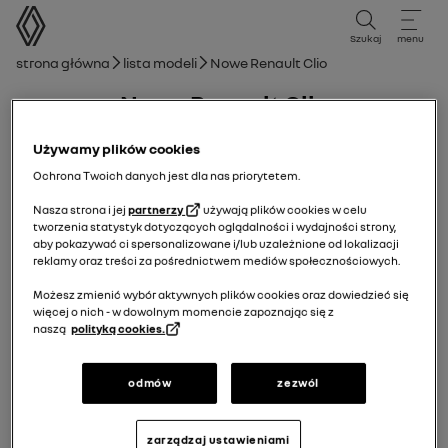
instrukcja obsługi
Szukaj
menu
Ścieżka nawigacji
Strona główna
Lista modeli
Nowe Renault Clio
Nowe Renault Clio
15/09/2025
do
11/01/2026
Używamy plików cookies
Ochrona Twoich danych jest dla nas priorytetem.
Nasza strona i jej
partnerzy
używają plików cookies w celu
Przeglądaj
Instrukcja
Światła ostrzegawcze
przewodnik PDF
wyszukaj
tworzenia statystyk dotyczących oglądalności i wydajności strony,
aby pokazywać ci spersonalizowane i/lub uzależnione od lokalizacji
reklamy oraz treści za pośrednictwem mediów społecznościowych.
Nowe Renault Clio
Obsługa
Możesz zmienić wybór aktywnych plików cookies oraz dowiedzieć się
Dostęp do silnika, poziomy
więcej o nich - w dowolnym momencie zapoznając się z
naszą
polityką cookies.
Dodaj do ulubionych
Udostępnij
odmów
zezwól
Pokrywa komory przedniej
zarządzaj ustawieniami