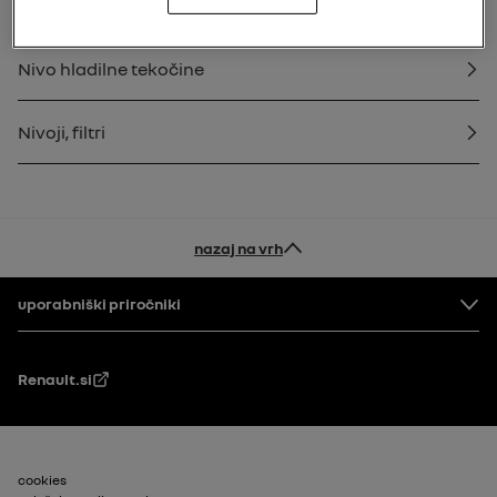
Motorno olje
Nivo hladilne tekočine
Nivoji, filtri
nazaj na vrh
Noga
uporabniški priročniki
Renault.si
Footer_2
cookies