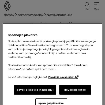
uporabniški priročnik
išči
Meni
Drobtina
Domov
Seznam modelov
Novi Renault Clio
Novi Renault Clio
15/09/2025
do
11/01/2026
Spoznajte piškotke
Naše spletno mesto in naši partnerji uporabljajo piškotke za merjenje
obiskanosti in učinkovitosti spletnega mesta. To nam omogoča, da
vam prikazujemo prilagojene in/ali geografsko locirane oglase in
Raziskaj
Navodilo
Svetila za opozorilo
vodnik v PDF
iskanje
vsebine, vam pa omogoča interakcijo z našimi vsebinami prek
družbenih omrežij.
Nastavitve lahko kadar koli spremenite v razdelku “Upravljanje
Novi Renault Clio
Vzdrževanje
piškotkov” na našem spletnem mestu.
Dostop do motorja, ravni
Za več informacij si oglejte naš
Pravilnik o piškotkih.
Dodaj med priljubljene
Deljenje
dovoli piškotke in nadaljuj
dovoli piškotke
POKROV MOTORNEGA PROSTORA
upravljaj piškotke