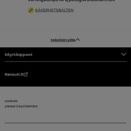
SÄKERHETSBÄLTEN
takaisin ylös
Alatunniste
käyttöoppaat
Renault.fi
Footer_2
cookies
yleiset käyttöehdot