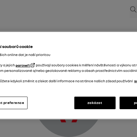
Hle
Varningslampa för ej påtagna bilbälten fram
í souborů cookie
ch online dat je naší prioritou
y a jejich
partneři
používají soubory cookies k měření návštěvnosti a výkonu st
ám personalizované a/nebo geolokované reklamy a obsah prostřednictvím sociálních
žete kdykoli změnit a získat další informace na stránce našich zásad používání
s
t preference
zakázat
p