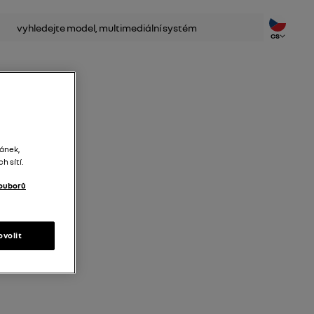
dat
CS
ránek,
 sítí.
ouborů
ovolit