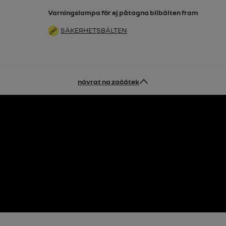
Varningslampa för ej påtagna bilbälten fram
SÄKERHETSBÄLTEN
návrat na začátek