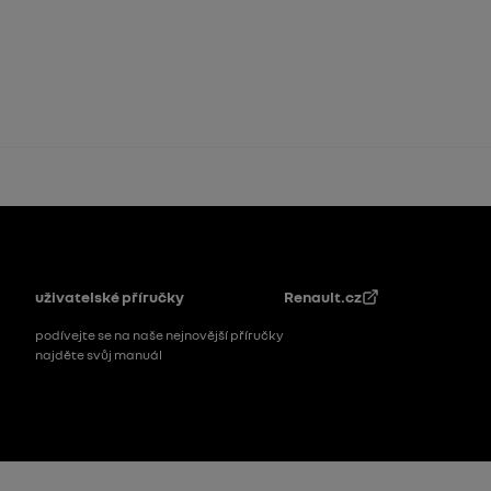
Patička
uživatelské příručky
Renault.cz
podívejte se na naše nejnovější příručky
najděte svůj manuál