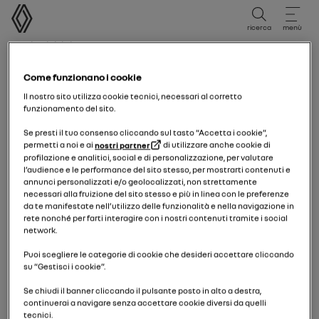
Manuale utente
ricerca
menù
Breadcrumb
pagina iniziale
Come funzionano i cookie
Varningslampa för ej påtagna bilbälten fram
Il nostro sito utilizza cookie tecnici, necessari al corretto
funzionamento del sito.
Se presti il tuo consenso cliccando sul tasto “Accetta i cookie”,
permetti a noi e ai
nostri partner
di utilizzare anche cookie di
profilazione e analitici, social e di personalizzazione, per valutare
l’audience e le performance del sito stesso, per mostrarti contenuti e
annunci personalizzati e/o geolocalizzati, non strettamente
necessari alla fruizione del sito stesso e più in linea con le preferenze
da te manifestate nell’utilizzo delle funzionalità e nella navigazione in
rete nonché per farti interagire con i nostri contenuti tramite i social
network.
Puoi scegliere le categorie di cookie che desideri accettare cliccando
su “Gestisci i cookie”.
Se chiudi il banner cliccando il pulsante posto in alto a destra,
continuerai a navigare senza accettare cookie diversi da quelli
tecnici.
Varningslampa för ej påtagna bilbälten fram