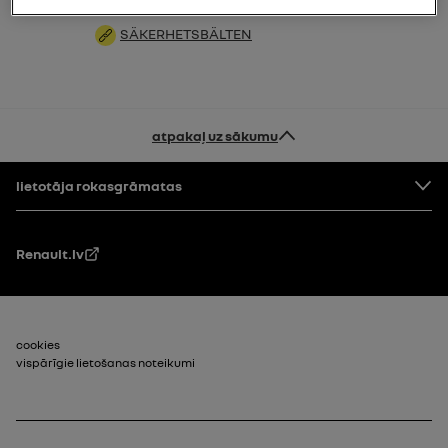
SÄKERHETSBÄLTEN
atpakaļ uz sākumu
Pakāpe
lietotāja rokasgrāmatas
Renault.lv
footer_2
cookies
vispārīgie lietošanas noteikumi