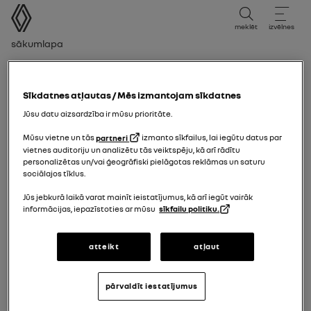
lietotāja rokasgrāmata
meklēt
izvēlnes
navigācijas ceļš
Sākumlapa
Varningslampa för ej påtagna bilbälten fram
Sīkdatnes atļautas / Mēs izmantojam sīkdatnes
Jūsu datu aizsardzība ir mūsu prioritāte.
Mūsu vietne un tās
partneri
izmanto sīkfailus, lai iegūtu datus par
vietnes auditoriju un analizētu tās veiktspēju, kā arī rādītu
personalizētas un/vai ģeogrāfiski pielāgotas reklāmas un saturu
sociālajos tīklus.
Jūs jebkurā laikā varat mainīt ieistatījumus, kā arī iegūt vairāk
informācijas, iepazīstoties ar mūsu
sīkfailu politiku.
atteikt
atļaut
pārvaldīt iestatījumus
Varningslampa för ej påtagna bilbälten fram