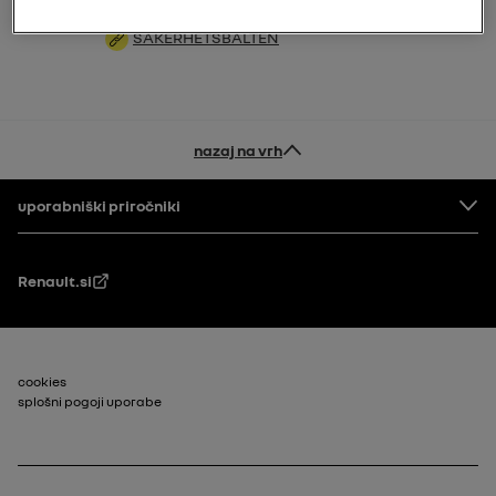
SÄKERHETSBÄLTEN
nazaj na vrh
Noga
uporabniški priročniki
Renault.si
Footer_2
cookies
splošni pogoji uporabe