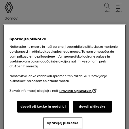
uporabniški priročnik
išči
Meni
Drobtina
Domov
Varningslampa för ej påtagna bilbälten fram
Spoznajte piškotke
Naše spletno mesto in naši partnerji uporabljajo piškotke za merjenje
obiskanosti in učinkovitosti spletnega mesta. To nam omogoča, da
vam prikazujemo prilagojene in/ali geografsko locirane oglase in
vsebine, vam pa omogoča interakcijo z našimi vsebinami prek
družbenih omrežij.
Nastavitve lahko kadar koli spremenite v razdelku “Upravljanje
piškotkov” na našem spletnem mestu.
Za več informacij si oglejte naš
Pravilnik o piškotkih.
dovoli piškotke in nadaljuj
dovoli piškotke
upravljaj piškotke
Varningslampa för ej påtagna bilbälten fram