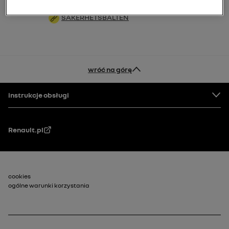
SÄKERHETSBÄLTEN
wróć na górę
Stopka
instrukcje obsługi
Renault.pl
Stopka_2
cookies
ogólne warunki korzystania