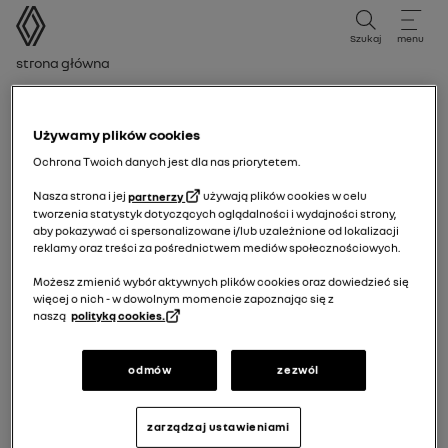
instrukcja obsługi
Szukaj
menu
Ścieżka nawigacji
Strona główna
Varningslampa för ej påtagna bilbälten fram
Używamy plików cookies
Ochrona Twoich danych jest dla nas priorytetem.
Nasza strona i jej
partnerzy
używają plików cookies w celu
tworzenia statystyk dotyczących oglądalności i wydajności strony,
aby pokazywać ci spersonalizowane i/lub uzależnione od lokalizacji
reklamy oraz treści za pośrednictwem mediów społecznościowych.
Możesz zmienić wybór aktywnych plików cookies oraz dowiedzieć się
więcej o nich - w dowolnym momencie zapoznając się z
naszą
polityką cookies.
odmów
zezwól
zarządzaj ustawieniami
Varningslampa för ej påtagna bilbälten fram