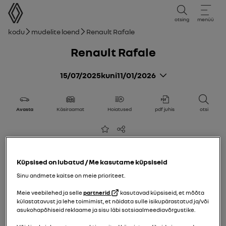
kasutusjuhend
otsing
menüü
Leivakruvi
Kodu
Mudelite loend
Renault Rafale
Renault Rafale
15/07/2025
kuni
11/01/2026
Avasta
Käsiraamat
Hoiatused
pdf juhis
otsi
Lisada lemmikute hulka
Jaga
Küpsised on lubatud / Me kasutame küpsiseid
Sinu andmete kaitse on meie prioriteet.
Meie veebilehed ja selle
partnerid
kasutavad küpsiseid, et mõõta
külastatavust ja lehe toimimist, et näidata sulle isikupärastatud ja/või
asukohapõhiseid reklaame ja sisu läbi sotsiaalmeediavõrgustike.