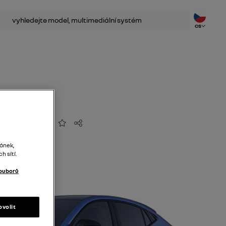
dat
CS
Přidat do oblíbených
Sdílet
ránek,
 sítí.
ouborů
ovolit