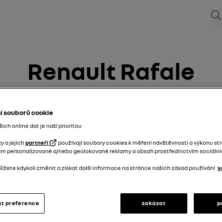
Hle
Renault Rafale
15/07/2025
do
11/01/2026
í souborů cookie
Hledat
Varovné světla
průvodce PDF
hledat
ch online dat je naší prioritou
y a jejich
partneři
používají soubory cookies k měření návštěvnosti a výkonu st
ám personalizované a/nebo geolokované reklamy a obsah prostřednictvím sociálních
žete kdykoli změnit a získat další informace na stránce našich zásad používání
s
t preference
zakázat
p