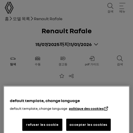
사용 설명서
검색
메뉴
브레드크럼
홈
모델 목록
Renault Rafale
Renault Rafale
15/07/2025
까지
11/01/2026
탐색
수동
경고등
pdf 가이드
검색
즐겨찾기에 추가
공유
default template, change language
default template, change language
politique des cookies
refuser les cookie
accepter les cookies