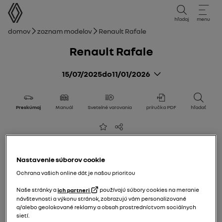
používateľská príručka
hľadaj
menu
Navigačný reťazec
Domov
Zoznam modelov
Renault Rafale
Renault Rafale
15/07/2025
do
11/01/2026
Preskúmaj
Manuál
Svetelné varovania
príručka PDF
hľadať
Pridať k obľúbeným
Zdieľajte
Nastavenie súborov cookie
Ochrana vašich online dát je našou prioritou
Naše stránky a
ich partneri
používajú súbory cookies na meranie
návštevnosti a výkonu stránok, zobrazujú vám personalizované
a/alebo geolokované reklamy a obsah prostredníctvom sociálnych
sietí.