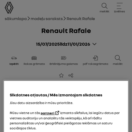
lietotāja rokasgrāmata
meklēt
izvēlnes
navigācijas ceļš
Sākumlapa
Modeļu saraksts
Renault Rafale
Renault Rafale
15/07/2025
līdz
11/01/2026
Izpētīt
Rokas grāmata
Brīdinājuma gaismas
pdf rokasgrāmata
meklēt
Pievienot izvēlēto sarakstam
Kopīgot
Sīkdatnes atļautas / Mēs izmantojam sīkdatnes
Jūsu datu aizsardzība ir mūsu prioritāte.
Mūsu vietne un tās
partneri
izmanto sīkfailus, lai iegūtu datus par
vietnes auditoriju un analizētu tās veiktspēju, kā arī rādītu
personalizētas un/vai ģeogrāfiski pielāgotas reklāmas un saturu
sociālajos tīklus.