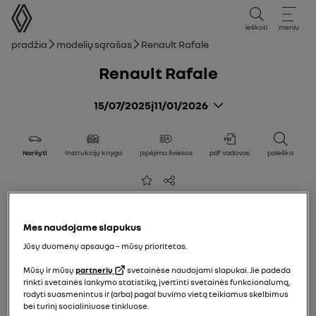
vartotojo vadovas
ieškoti
meniu
Naršymo kelias
Pradžia
Modelių sąrašas
Renault Rafale
Renault Rafale
15/07/2025
į
11/01/2026
Naršyti
Instrukcijų knyga
Įspėjimo šviesos
pdf vadovas
paieška
Pridėti prie mėgstamų
Bendrinti
Mes naudojame slapukus
Jūsų duomenų apsauga – mūsų prioritetas.
Mūsų ir mūsų
partnerių
svetainėse naudojami slapukai. Jie padeda
rinkti svetainės lankymo statistiką, įvertinti svetainės funkcionalumą,
rodyti suasmenintus ir (arba) pagal buvimo vietą teikiamus skelbimus
bei turinį socialiniuose tinkluose.