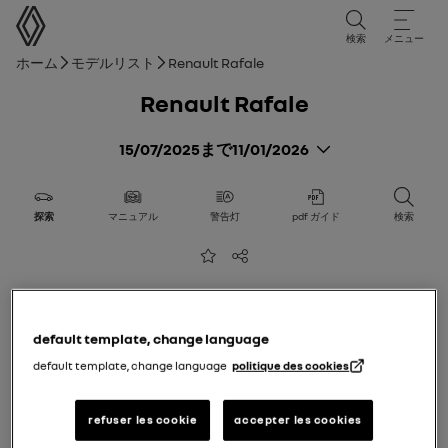
ユーザーマニュアル
検索
メニュー
パンくずリスト
ホーム
モデルリスト
Renault Rafale
Renault Rafale
15/07/2025
まで
11/01/2026
探索
マニュアル
警告灯
pdf ガイド
検索
お気に入りに追加
共有
default template, change language
default template, change language
politique des cookies
refuser les cookie
accepter les cookies