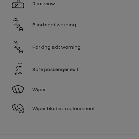
Rear view
Blind spot warning
Parking exit warning
Safe passenger exit
Wiper
Wiper blades: replacement