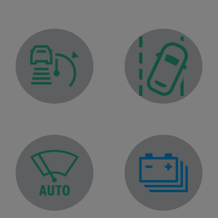
ht
Adaptive cruise control warning light Stop and Go
Lane departure warning l
Traction battery gauge in
Automatic wiping function warning light
ator tell-tale