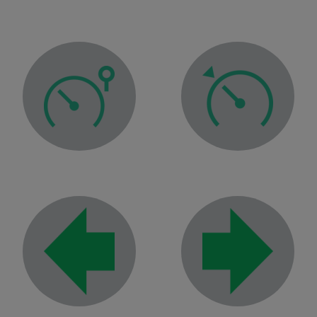
Cruise control warning lig
Speed limiter warning light
Right-hand direction indic
Left-hand direction indicator tell-tale