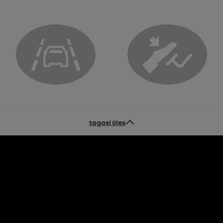
-tale
Lane departure prevention system warning light
Brake pedal warning ligh
tagasi üles