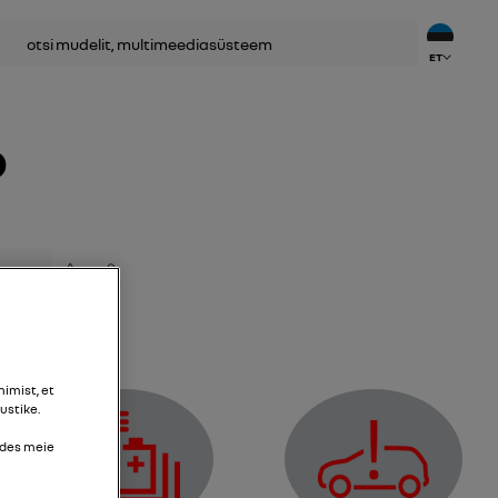
ET
o
Lisada lemmikute hulka
Jaga
imist, et
ustike.
udes meie