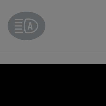
Automatic main beam headlight indicator light
t