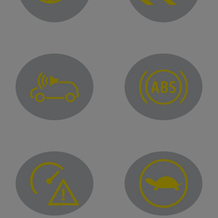
Variable power assisted steering warning light
Electronic stability contr
Pedestrian horn fault warning light
Anti-lock braking warning
for "Distraction" and/or "Driver Fatigue" alerts
Overspeed warning light
Limited performance warn