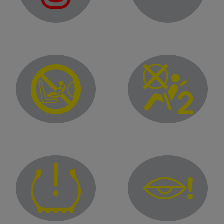
Door status warning light
Passenger airbag ON
Passenger airbag OFF
Malfunction warning light 
Tyre under-inflation warning light