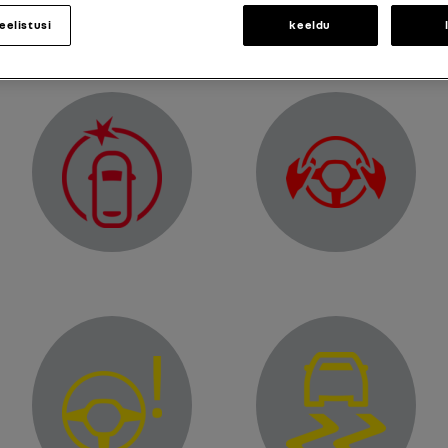
12 V battery charge warni
Brake circuit fault warning light
eelistusi
keeldu
"Hands off steering wheel
rning light
Warning light of the "Active emergency braking" function