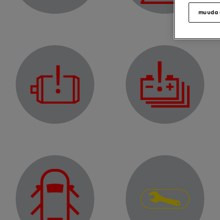
Warning light
muuda 
Electric motor fault warning light
Traction battery fault wa
Warning light