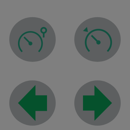
Opozorilna lučka regulato
Opozorilna lučka omejevalnika hitrosti
Kontrolna lučka desnih s
Kontrolna lučka levih smerokazov