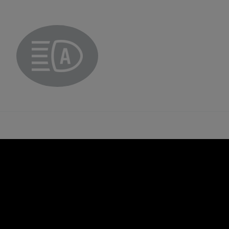
Kontrolna lučka samodejnih dolgih luči
znega pasu
 na zavornem pedalu