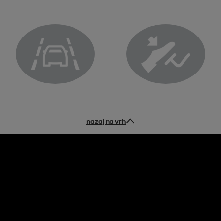
i
Opozorilna lučka sistema za preprečevanje spremembe vo
Kontrolna lučka za nogo
nazaj na vrh