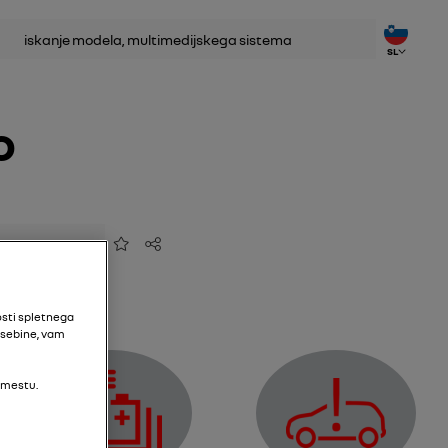
anje
SL
o
Dodaj med priljubljene
Deljenje
osti spletnega
vsebine, vam
 mestu.