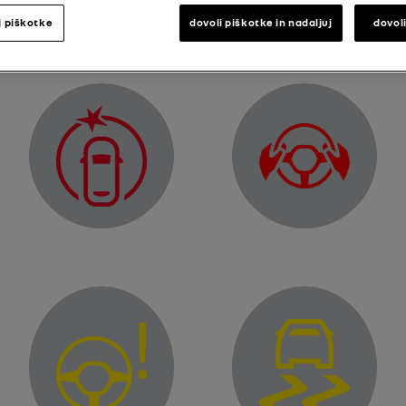
Kontrolna lučka napajan
Opozorilna lučka napake na zavornem sistemu
j piškotke
dovoli piškotke in nadaljuj
dovol
Kontrolna lučka zaznavan
 pogonske baterije
Opozorilna lučka funkcije »Aktivno zaviranje v sili«