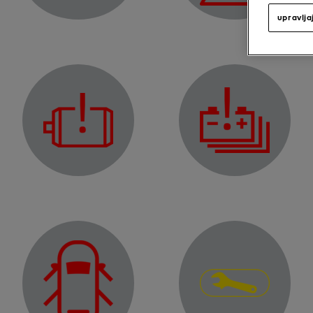
Opozorilna lučka
upravlja
Opozorilna lučka napake elektromotorja
Opozorilna lučka napake
Opozorilna lučka