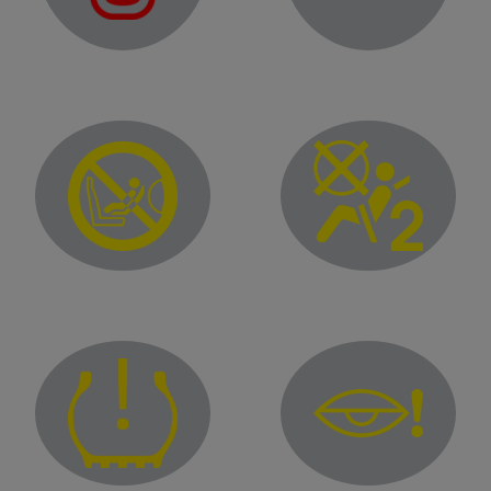
Opozorilna lučka odprtih vrat
Sovoznikova varnostna blazina VKLOPLJENA
Izključena varnostna bla
Kontrolna lučka za napako 
Opozorilna lučka za nezadostno napolnjenost pnevmatik