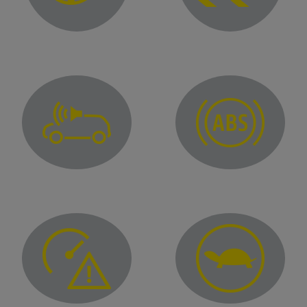
Kontrolna lučka variabilnega servovolana
Kontrolna lučka elektron
Opozorilna lučka za napako zvočnega opozorilnika za pešc
Kontrolna lučka sistema p
zina za sovoznika (Airbag OFF)
opozoril o "nepazljivosti" in/ali "utrujenosti voznika"
Opozorilna lučka prekoračitve hitrosti
Opozorilna lučka omejene