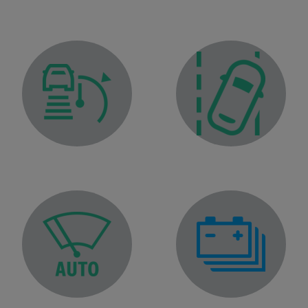
rja hitrosti
Kontrolna lučka prilagodljivega regulatorja hitrosti Stop an
Opozorilna lučka za zap
Kontrolna lučka napolnje
Opozorilna lučka funkcije samodejnega brisanja
mero- kazov