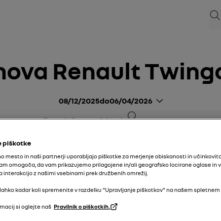
Isk
nova Renault Twing
08/12/2025
do
06/04/2026
Iskanje
ila za opozorilo
vodnik v PDF
iskanje
 piškotke
o mesto in naši partnerji uporabljajo piškotke za merjenje obiskanosti in učinkovit
am omogoča, da vam prikazujemo prilagojene in/ali geografsko locirane oglase in 
interakcijo z našimi vsebinami prek družbenih omrežij.
lahko kadar koli spremenite v razdelku “Upravljanje piškotkov” na našem spletnem
macij si oglejte naš
Pravilnik o piškotkih.